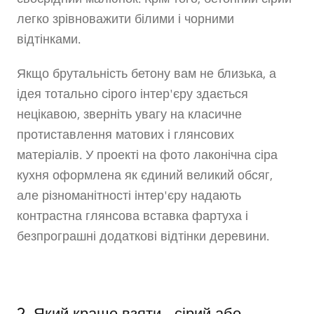
своєрідний малюнок. Крім того, бетонний сірий
легко зрівноважити білими і чорними
відтінками.
Якщо брутальність бетону вам не близька, а
ідея тотально сірого інтер'єру здається
нецікавою, зверніть увагу на класичне
протиставлення матових і глянсових
матеріалів. У проекті на фото лаконічна сіра
кухня оформлена як єдиний великий обсяг,
але різноманітності інтер'єру надають
контрастна глянсова вставка фартуха і
безпрограшні додаткові відтінки деревини.
2. Який краще взяти - сірий або