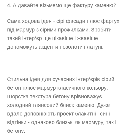
4. А давайте візьмемо ще фактуру каменю?
Сама ходова ідея - сірі фасади плюс фартух
під мармур з сірими прожилками. Зробити
такий інтер'єр ще цікавіше і жвавіше
допоможуть акценти позолоти і латуні.
Стильна ідея для сучасних інтер'єрів сірий
бетон плюс мармур класичного кольору.
Шорстка текстура бетону врівноважує
холодний глянсовий блиск каменю. Дуже
вдало доповнюють проект блакитні і сині
відтінки - однаково близькі як мармуру, так і
бетону.