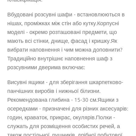
Класифікація:
Вбудовані розсувні шафи - встановлюються в
нішах, проміжках між стін або кутку.Корпусні
моделі - окремо розташовані предмети, що
мають всі стінки, днище, фасад і кришку.Як
вибрати наповнення і чим можна доповнити?
Традиційно внутрішнє наповнення шаф з
розсувними дверима включає:
Висувні ящики - для зберігання шкарпетково-
панчішних виробів і нижньої білизни.
Рекомендована глибина - 15-30 см.Ящики з
осередками - призначені для різних аксесуарів:
годин, краваток, прикрас, окулярів.Полки -
служать для розміщення особистих речей, а
також постільної, рушників, дрібної побутової