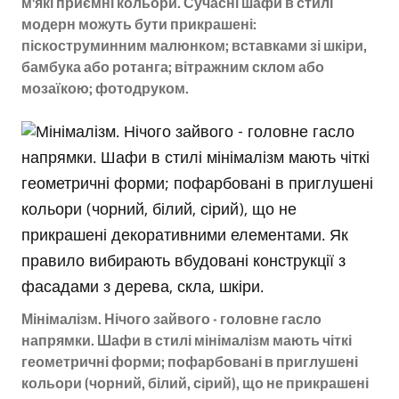
м'які приємні кольори. Сучасні шафи в стилі
модерн можуть бути прикрашені:
піскоструминним малюнком; вставками зі шкіри,
бамбука або ротанга; вітражним склом або
мозаїкою; фотодруком.
Мінімалізм. Нічого зайвого - головне гасло
напрямки. Шафи в стилі мінімалізм мають чіткі
геометричні форми; пофарбовані в приглушені
кольори (чорний, білий, сірий), що не прикрашені