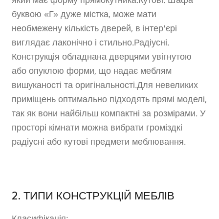
який має форму прямокутника.Кутові. Шафа
буквою «Г» дуже містка, може мати
необмежену кількість дверей, в інтер'єрі
виглядає лаконічно і стильно.Радіусні.
Конструкція обладнана дверцями увігнутою
або опуклою форми, що надає меблям
вишуканості та оригінальності.Для невеликих
приміщень оптимально підходять прямі моделі,
так як вони найбільш компактні за розмірами. У
просторі кімнати можна вибрати громіздкі
радіусні або кутові предмети меблювання.
2. ТИПИ КОНСТРУКЦІЙ МЕБЛІВ