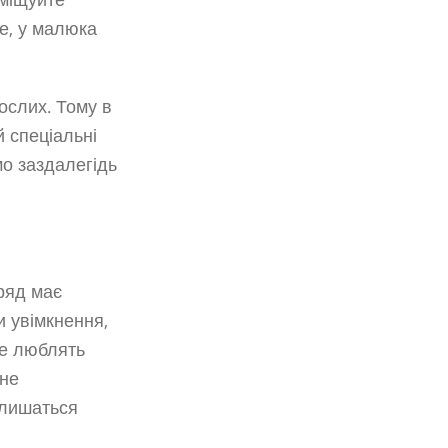
зміщуйте
ге, у малюка
ослих. Тому в
й спеціальні
мо заздалегідь
 ряд має
ки увімкнення,
же люблять
 не
алишаться