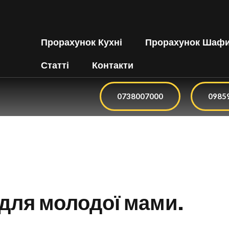
Прорахунок Кухні
Прорахунок Шаф
Статті
Контакти
0738007000
0985
 для молодої мами.