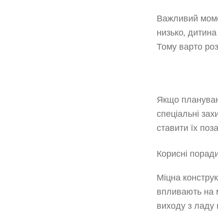
Важливий моме
низько, дитина
Тому варто роз
Якщо плануван
спеціальні зах
ставити їх поз
Корисні поради
Міцна конструк
впливають на м
виходу з ладу 