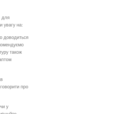
ю для
и увагу на:
но доводиться
екомендуємо
ітуру також
раптом
ав
 говорити про
чи у