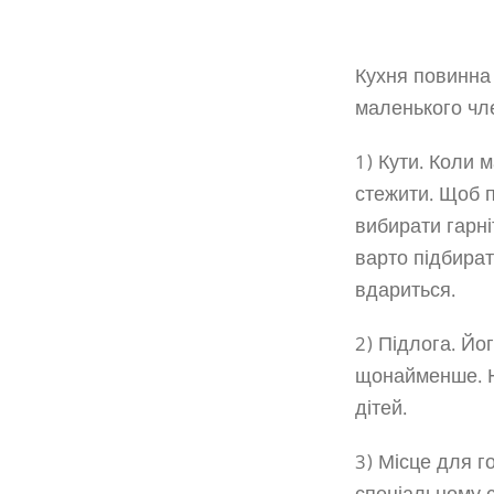
Кухня повинна
маленького чле
1) Кути. Коли 
стежити. Щоб 
вибирати гарні
варто підбират
вдариться.
2) Підлога. Й
щонайменше. На
дітей.
3) Місце для г