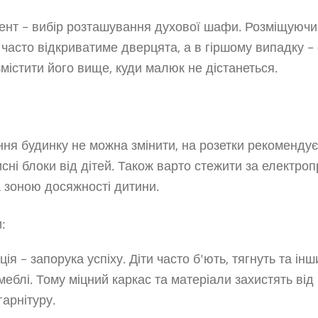
нт – вибір розташування духової шафи. Розміщуючи
 часто відкриватиме дверцята, а в гіршому випадку –
містити його вище, куди малюк не дістанеться.
ня будинку не можна змінити, на розетки рекомендує
исні блоки від дітей. Також варто стежити за електро
а зоною досяжності дитини.
:
ція – запорука успіху. Діти часто б'ють, тягнуть та і
еблі. Тому міцний каркас та матеріали захистять ві
гарнітуру.