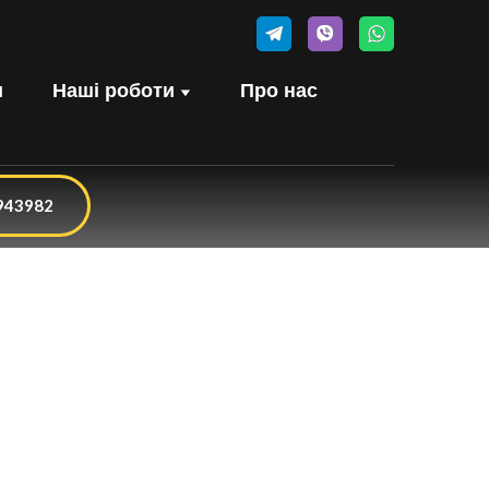
и
Наші роботи
Про нас
943982