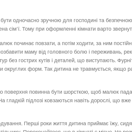
 бути одночасно зручною для господині та безпечно
на сім'ї. Тому при оформленні кімнати варто звернут
малюк починає повзати, а потім ходити, за ним постій
позбавити маму від головного болю і переживань, р
тур без гострих кутів і деталей, що виступають. Фурн
и округлих форм. Так дитина не травмується, якщо 
ого поверхня повинна бути шорсткою, щоб малюк пад
 гладкій підлозі ковзаються навіть дорослі, що вже
одування. Перші роки життя дитина приймає їжу, сидя