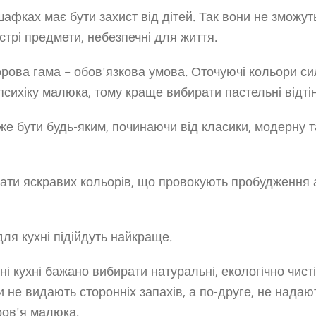
афках має бути захист від дітей. Так вони не зможуть
острі предмети, небезпечні для життя.
рова гама – обов'язкова умова. Оточуючі кольори с
сихіку малюка, тому краще вибирати пастельні відтін
же бути будь-яким, починаючи від класики, модерну т
ати яскравих кольорів, що провокують пробудження а
для кухні підійдуть найкраще.
 кухні бажано вибирати натуральні, екологічно чисті
 не видають сторонніх запахів, а по-друге, не надаю
ров'я малюка.