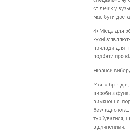
спеціальному с
стільчик у вуз
має бути доста
4) Місце для з
кухні з'являют
прилади для пр
подбати про ві
Нюанси вибору 
У всіх брендів
вироби з функці
вимкнення, пе
безладно клаца
турбуватися, щ
відчиненими.