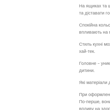
На ящиках та ш
та діставати г
Спокійна кольо
впливають на п
Стиль кухні мо
хай-тек.
Головне – уник
дитини.
Які матеріали 
При оформленні
По-перше, вони
впливу на здо