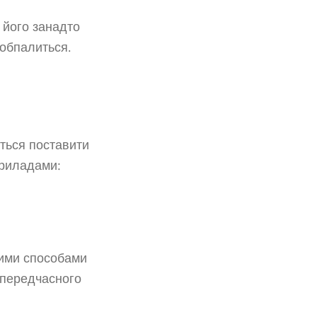
 його занадто
 обпалиться.
ться поставити
приладами:
ншими способами
д передчасного