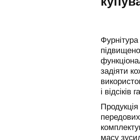
купув
Фурнітура 
підвищено
функціона
задіяти ко
використо
і відсіків г
Продукція
передових 
комплектую
масу зусил