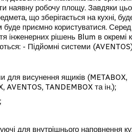
ати наявну робочу площу. Завдяки цьо
едмета, що зберігається на кухні, буд
им буде приємно користуватися. Серед
тя інженерних рішень Blum в окремі к
ються: - Підйомні системи (AVENTOS)
ми для висунення ящиків (METABOX,
, AVENTOS, TANDEMBOX та ін.);
;
уючі для внутрішнього наповнення кух