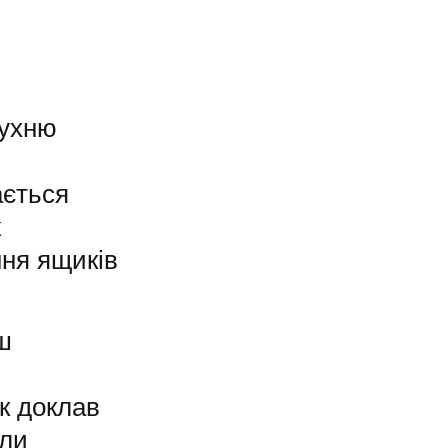
кухню
ається
ж
ння ящиків
ш
ик доклав
гли