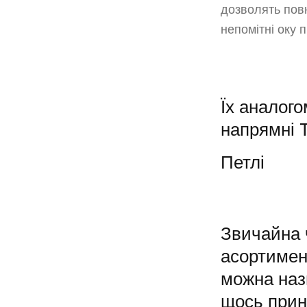
дозволять повн
непомітні оку п
Їх аналого
напрямні 
Петлі
Звичайна 
асортимент
можна наз
щось прин