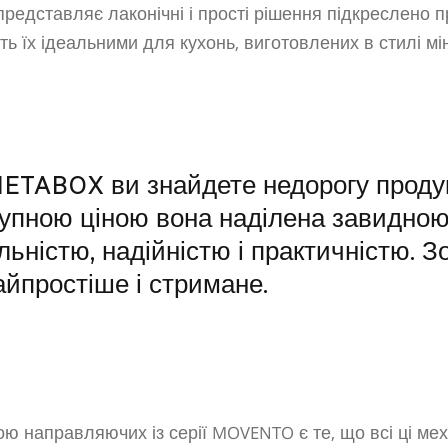
 представляє лаконічні і прості рішення підкреслено 
ь їх ідеальними для кухонь, виготовлених в стилі мін
 METABOX ви знайдете недорогу проду
тупною ціною вона наділена завидно
ьністю, надійністю і практичністю. З
айпростіше і стримане.
ю направляючих із серії MOVENTO є те, що всі ці ме