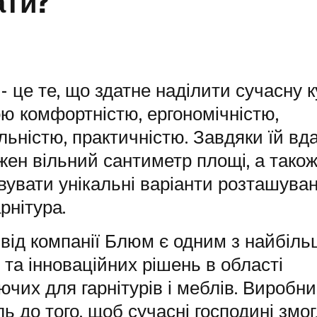
ати?
- це те, що здатне наділити сучасну 
ю комфортністю, ергономічністю,
льністю, практичністю. Завдяки їй вд
жен вільний сантиметр площі, а тако
вувати унікальні варіанти розташува
арнітура.
 від компанії Блюм є одним з найбіль
та інноваційних рішень в області
чих для гарнітурів і меблів. Виробн
ь до того, щоб сучасні господині змо