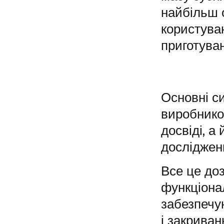
найбільш о
користува
приготува
Основні с
виробником
досвіді, а
досліджен
Все це доз
функціонал
забезпечу
і закрива