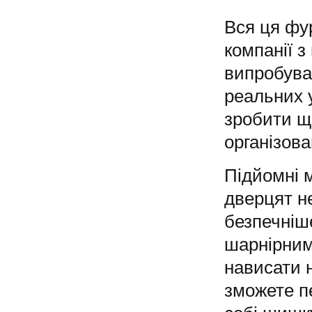
Вся ця фу
компанії з
випробуван
реальних 
зробити щ
організов
Підйомні 
дверцят не
безпечніше
шарнірним
нависати 
зможете п