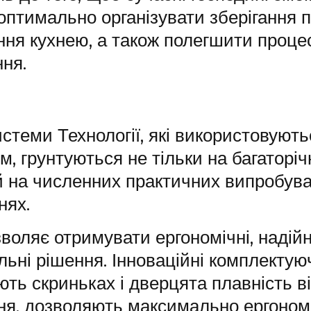
птимально організувати зберігання п
ння кухнею, а також полегшити проце
ння.
истеми Технології, які використовуют
, грунтуються не тільки на багаторі
 й на численних практичних випробува
нях.
воляє отримувати ергономічні, надійні
ьні рішення. Інноваційні комплектую
ють скриньках і дверцята плавність в
ння, дозволяють максимально ергоном