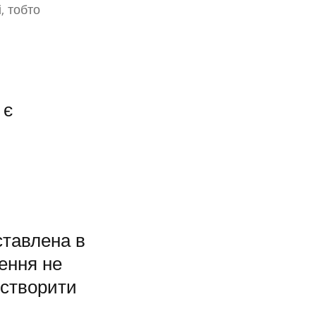
, тобто
 є
авлена ​​в
шення не
 створити