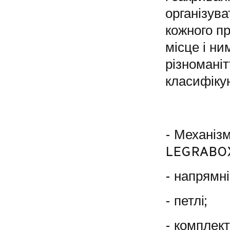
організув
кожного пр
місце і н
різноманіт
класифіку
- Механіз
LEGRABOX
- напрямні
- петлі;
- комплект