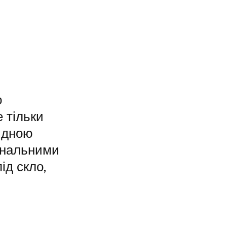
о
 тільки
видною
гінальними
ід скло,