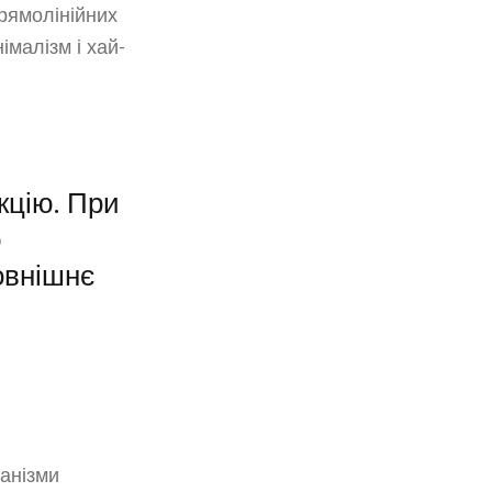
прямолінійних
імалізм і хай-
кцію. При
ю
овнішнє
ханізми