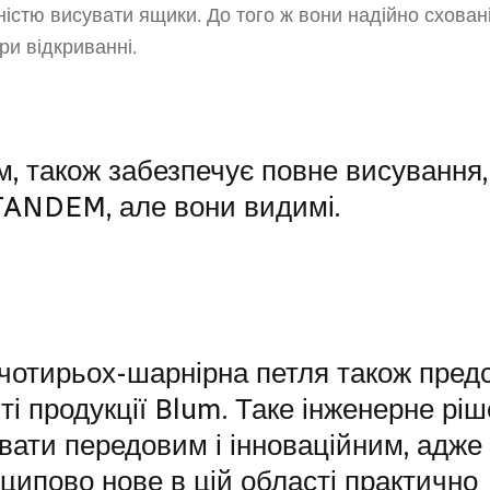
істю висувати ящики. До того ж вони надійно сховані
ри відкриванні.
м, також забезпечує повне висування,
TANDEM, але вони видимі.
чотирьох-шарнірна петля також предст
і продукції Blum. Таке інженерне рі
вати передовим і інноваційним, адже
ципово нове в цій області практично