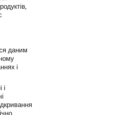
родуктів,
с
ься даним
чному
ннях і
 і
чі
ідкривання
ічно