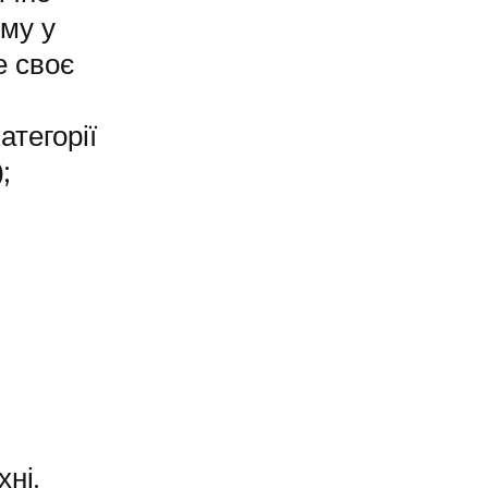
му у
е своє
атегорії
;
ні.