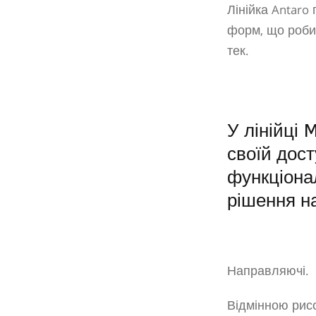
Лінійка Antaro
форм, що робит
тек.
У лінійці
своїй дос
функціонал
рішення н
Направляючі.
Відмінною рисо