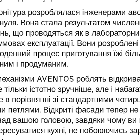
рнітура розроблялася інженерами авс
 нуля. Вона стала результатом числе
ь, що проводяться як в лабораторних,
умовах експлуатації. Вони розроблені
оденний процес приготування їжі біл
аним і продуманим.
механізми AVENTOS роблять відкрив
 тільки істотно зручніше, але і набага
 в порівнянні зі стандартними чотир
и петлями. Відкриті фасади тепер не
над вашою головою, завдяки чому ви 
ересуватися кухні, не побоюючись за