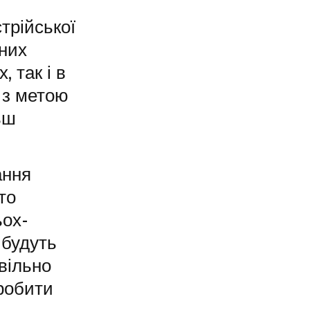
трійської
нних
 так і в
 з метою
ьш
ання
то
ьох-
 будуть
вільно
робити