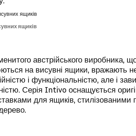
у.
сувних ящиків
менитого австрійського виробника, щ
ються на висувні ящики, вражають не
йністю і функціональністю, але і за
ністю. Серія Intivo оснащується ори
тавками для ящиків, стилізованими п
дерево.