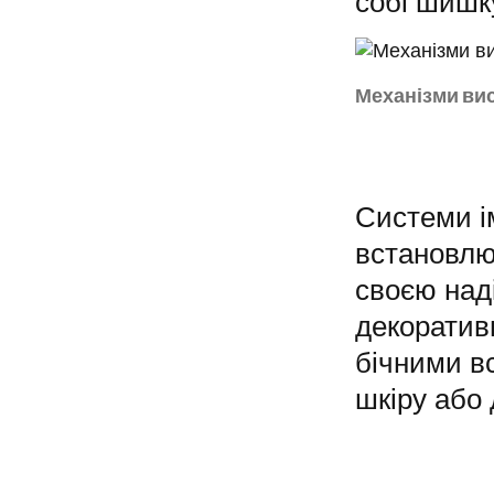
собі шишк
Механізми ви
Системи і
встановлю
своєю наді
декоратив
бічними вс
шкіру або 