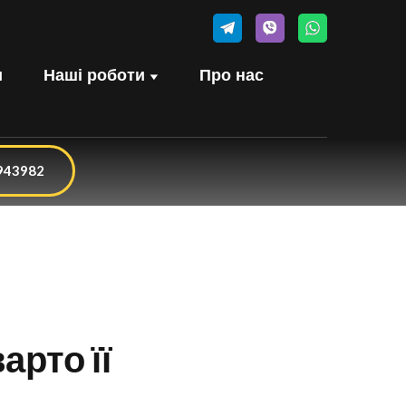
и
Наші роботи
Про нас
943982
арто її